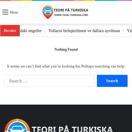
Menu
Dersler
 dönüş
|
Yoldaki engeller
|
Yolların birleştirilmesi ve dallara ayrılması
|
Y
Nothing Found
It seems we can’t find what you’re looking for. Perhaps searching can help.
Search
for: