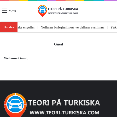
Menu
Dersler
dönüş
|
Yoldaki engeller
|
Yolların birleştirilmesi ve dallara ayrılması
|
Yü
Guest
Welcome Guest,