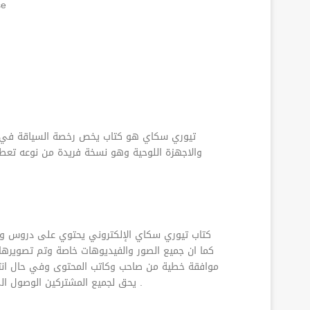
يمكنكم ال
تيوري سكاي هو كتاب يخص رخصة السياقة في الس
والاجهزة اللوحية وهو نسخة فريدة من نوعه تعطي
كتاب تيوري سكاي الإلكتروني يحتوي على دروس وش
كما ان جميع الصور والفيديوهات خاصة وتم تصويره
موافقة خطية من صاحب وكاتب المحتوى وفي حال انتهاك
يحق لجميع المشتركين الوصول الى كافة محتويات تيوري سكاي بدون قيود بعد شراء التطبيق ولكن لا يحق لهم نشر محتويات التطبيق تحت اي بند ولأي سبب كان .