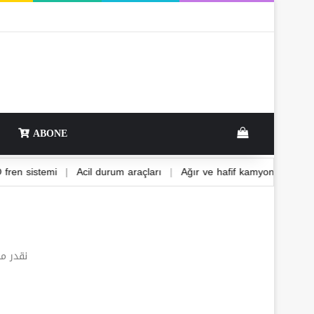
ABONE
ABS ve EBD fren sistemi
|
Acil durum araçları
|
Ağır ve hafif kam
نقدر م