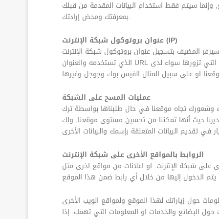
 وإنما سيتم فقط استخدام البيانات المقدمة من قبلك
بمعرفتك ومحض إرادتك.
عنوان بروتوكول شبكة الإنترنت (IP)
ول شبكة الإنترنت (IP) الخاص بك , تاريخ ووقت الزيارة ونوع متصفح الإنترنت
الذي تستخدمه والعنوان URL الخاص بأي موقع من مواقع الإنترنت التي تقوم بإحالتك الى موقعنا على شبكة الانترنت وهذه الامر طبيعي لدى كل المواقع التي تزورها سواء لدى
عمليات المسح على الشبكة
تك وشعورك تجاه موقعنا في حال طلبناها بواسطة ترك
يرنا حيث أنها تمكننا من تحسين مستوى موقعنا, ولك
الروابط بالمواقع الأخرى على شبكة الإنترنت
مات حول زياراتك لهذا الموقع ولمواقع الويب الأخرى
ت حول البضائع والخدمات او المعلومات التي تهمك. إذا