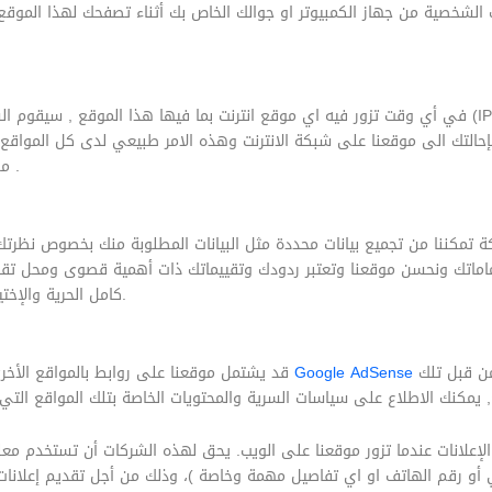
 الشخصية من جهاز الكمبيوتر او جوالك الخاص بك أثناء تصفحك لهذا الموقع,
في أي وقت تزور فيه اي موقع انترنت بما فيها هذا الموقع , سيقوم السيرفر المضيف بتسجيل عنوان بروتوك
موقعنا او على سبيل المثال الفيس بوك وجوجل وغيرها .
ة تمكننا من تجميع بيانات محددة مثل البيانات المطلوبة منك بخصوص نظر
اماتك ونحسن موقعنا وتعتبر ردودك وتقييماتك ذات أهمية قصوى ومحل تقد
كامل الحرية والإختيار في تقديم البيانات المتعلقة بإسمك والبيانات الأخرى.
ولا نعتبر مسئولين عن أساليب تجميع البيانات من قبل تلك
Google AdSense
قد يشتمل موقعنا على روابط بالمواقع الأخرى على شبكة الإنترنت. او اعلانات من مواقع اخرى مثل
لإعلانات عندما تزور موقعنا على الويب. يحق لهذه الشركات أن تستخدم معلو
روني أو رقم الهاتف او اي تفاصيل مهمة وخاصة )، وذلك من أجل تقديم إعلانا