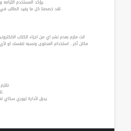
يؤكد المستخدم التزامه وموافقته على ما ذكر هنا ولهذا لنا الحق في تعديل او تغيير او حذف اي صفحة قد تتعارض مع القوانين المرعية والانظمة السائدة .
لقد خصصنا كل ما يفيد الطالب في دراسته ووضعنا كل ماهو هام حتى تكون الدراسة اسهل ونساعد او نساهم في ايصال المعلومة الصحيحة للطالب بدون تعقيدات .
انت ملزم بعدم نشر اي من اجزاء الكتاب الالكتر
مكان آخر , استخدام المحتوى ونسبه لنفسك او لأ
نلتزم بأن يكون وصولك الى محتويات التطبيق متاح بشكل دائم ضمن فترة اشتراكك وعدم توقف الخدمة او حجبها عنك بدون سبب مقنع.
نلتزم ان تكون الخدمة مستقرة ولا يوجد انقاطعات للخدمة لأسباب غير قاهرة كأجراء تحديثات او تطويرات او مشاكل خارجة عن ارادتنا.
يحق لأدارة تيوري سكاي تغيير او حذف جزء او اكثر من محتويات الموقع واتفاقية الاستخدام في اي وقت بما يتوافق ويتناسب مع مصالحها ومصالح المشترك.