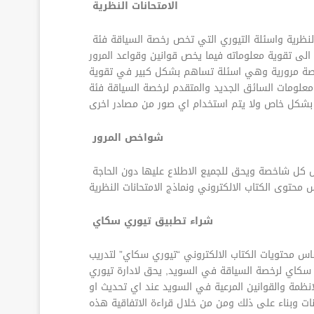
الامتحانات النظرية
لسياقة فئة B والاسئلة الموجودة بالموقع تم انشائها اعتماداً على الكتاب الاساسي “تيوري
الى تقوية معلوماته فيما يخص قوانين وقواعد المرور
اخصة مرورية وهي اسئلة تساهم بشكل كبير في تقوية
شواخص المرور
كل شاخصة ويحق للجميع الاطلاع عليها دون الحاجة
شراء تطبيق تيوري سكاي
 محتويات الكتاب الالكتروني “تيوري سكاي” لتدريب
 سكاي لرخصة السياقة في السويد, يحق لادارة تيوري
نظمة والقوانين المرعية في السويد عند اي تحديث او
ت وبناء على ذلك ومن من خلال قراءة الاتفاقية هذه