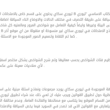
تيوري سكاي يحتوي على قسم خاص بالامتحانات النظرية واسئلة التيوري التي تخص رخصة ا
اقة على طريقة التصرف في مختلف الحالات والاوضاع اثناء السياقة اضافة 
 البيئة وغيرها وايضاً كيفية التعامل مع شواخص المرور وماتعنيه كل ش
ن اسئلة التيوري الموجودة في نماذج الامتحانات في تيوري سكاي غير منسوخة او منقولة من اي موقع آخر
كما تم التقاط وتصميم الصور الموجودة مع الاسئلة بشكل خاص ولا يتم استخدام اي صور من مصادر اخرى .
تنظيم فئات الشواخص بحسب معانيها وتم شرح الشواخص بشكل مختصر اسفل 
لأي صلاحيات معينة على عكس محتوى الكتاب الالكتروني ونماذج الامتحانات النظرية .
ة الموجودة في تيوري سكاي يوجد مجموعات ونماذج اسئلة مبنية على اساس
نظرية حول تطبيق القوانين ويجب عليك ان تعي ذلك عند شراء تطبيق تيوري
 اقسام الموقع بما يتناسب مع مصالحها والفائدة العامة, وعدم مخالفة الا
ارض مع القوانين التي قد تصدر في السويد فيما يخص السياقة والامتحانا