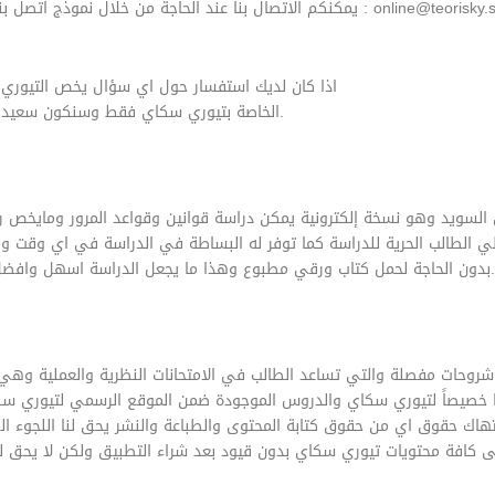
اتصال بنا عند الحاجة من خلال نموذج اتصل بنا الموجود اعلى الموقع او عبر البريد الألكتروني التالي : online@teorisky.se
اذا كان لديك استفسار حول اي سؤال يخص التيوري
الخاصة بتيوري سكاي فقط وسنكون سعيدين بالاجابة على استفساراتكم عبر مجموعة الفيس بوك.
ويد وهو نسخة إلكترونية يمكن دراسة قوانين وقواعد المرور ومايخص رخصة 
 الطالب الحرية للدراسة كما توفر له البساطة في الدراسة في اي وقت ومك
بدون الحاجة لحمل كتاب ورقي مطبوع وهذا ما يجعل الدراسة اسهل وافضل للطالب لانه سوف يدخل في اي وقت يريده للدراسة.
روحات مفصلة والتي تساعد الطالب في الامتحانات النظرية والعملية وهي
ا خصيصاً لتيوري سكاي والدروس الموجودة ضمن الموقع الرسمي لتيوري س
 حقوق اي من حقوق كتابة المحتوى والطباعة والنشر يحق لنا اللجوء الى ا