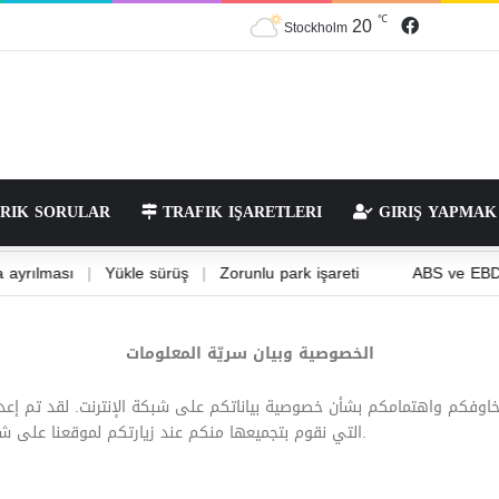
20
℃
Stockholm
RIK SORULAR
TRAFIK IŞARETLERI
GIRIŞ YAPMAK
esi ve dallara ayrılması
|
Yükle sürüş
|
Zorunlu park işareti
الخصوصية وبيان سريّة المعلومات
خاوفكم واهتمامكم بشأن خصوصية بياناتكم على شبكة الإنترنت. لقد تم إع
التي نقوم بتجميعها منكم عند زيارتكم لموقعنا على شبكة الانترنت وكيفية تعاملنا مع هذه البيانات الشخصية.