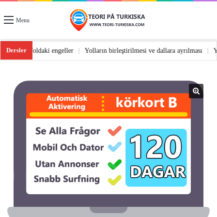
Menu
Dersler
ş ve dönüş
|
Yoldaki engeller
|
Yolların birleştirilmesi ve dallara ayrılması