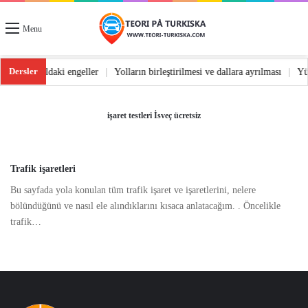
Menu
Dersler
 dönüş
|
Yoldaki engeller
|
Yolların birleştirilmesi ve dallara ayrılması
|
Y
işaret testleri İsveç ücretsiz
Trafik işaretleri
Bu sayfada yola konulan tüm trafik işaret ve işaretlerini, nelere
bölündüğünü ve nasıl ele alındıklarını kısaca anlatacağım. . Öncelikle
trafik…