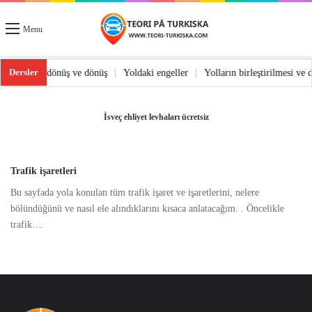
Menu
Dersler
ımı
|
Yolda dönüş ve dönüş
|
Yoldaki engeller
|
Yolların birleştirilmesi ve
İsveç ehliyet levhaları ücretsiz
Trafik işaretleri
Bu sayfada yola konulan tüm trafik işaret ve işaretlerini, nelere
bölündüğünü ve nasıl ele alındıklarını kısaca anlatacağım. . Öncelikle
trafik…