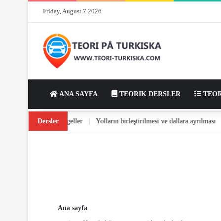
Friday, August 7 2026
ANA SAYFA
TEORIK DERSLER
TEOR
üş ve dönüş
Dersler
|
Yoldaki engeller
|
Yolların birleştirilmesi ve dallara ayrılma
Ana sayfa