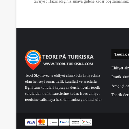
tavsiye : Hazırladığınız sınava gidene kadar boş zamanınız
Teorik 
Ehliyet al
Teori Sky, Isvec,te ehliyet almak icin ihtiyaciniz
Pratik sürü
olan her seyi sunar, trafik kurallari ve araclarla
Araç içi öz
ilgili tum konulari kapsayan dersler icerir, teorik
sorulardan trafik isaretlerine kadar, Isvec ehliyet
Teorik der
teorisine calismaya hazirlanmaniza yardimci olur.