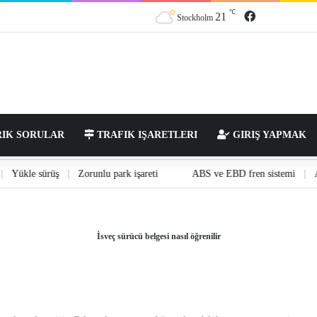
℃
Facebook
21
Stockholm
IK SORULAR
TRAFIK IŞARETLERI
GIRIŞ YAPMAK
sı
|
Yükle sürüş
|
Zorunlu park işareti
ABS ve EBD fren sistemi
İsveç sürücü belgesi nasıl öğrenilir