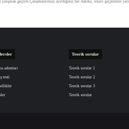
ı çalışarak geçirin.Çalışmalarınıza ayırdığınız her dakika, sınavı geçmenize ya
dersler
Teorik sorular
ma adımları
Teorik sorular 1
ş testi
Teorik sorular 2
ellikler
Teorik sorular 3
sler
Teorik sorular