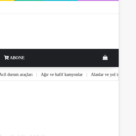
View your shop
ABONE
|
Acil durum araçları
|
Ağır ve hafif kamyonlar
|
Alanlar ve yol işaretle