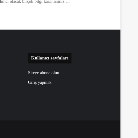
rdımcı olacak birçok bilgi kazanırsınız.…
Kullanıcı sayfaları
Siteye abone olun
Giriş yapmak