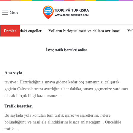
Menu
Dersler
 dönüş
|
Yoldaki engeller
|
Yolların birleştirilmesi ve dallara ayrılması
|
Y
İsveç trafik işaretleri online
Ana sayfa
tavsiye : Hazırladığınız sınava gidene kadar boş zamanınızı çalışarak
geçirin.Çalışmalarınıza ayırdığınız her dakika, sınavı geçmenize yardımcı
olacak birçok bilgi kazanırsınız.…
Trafik işaretleri
Bu sayfada yola konulan tüm trafik işaret ve işaretlerini, nelere
bölündüğünü ve nasıl ele alındıklarını kısaca anlatacağım. . Öncelikle
trafik…