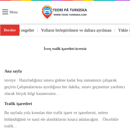
Menu
Dersler
üş
|
Yoldaki engeller
|
Yolların birleştirilmesi ve dallara ayrılması
|
Yükle
İsveç trafik işaretleri ücretsiz
Ana sayfa
tavsiye : Hazırladığınız sınava gidene kadar boş zamanınızı çalışarak
geçirin.Çalışmalarınıza ayırdığınız her dakika, sınavı geçmenize yardımcı
olacak birçok bilgi kazanırsınız.…
Trafik işaretleri
Bu sayfada yola konulan tüm trafik işaret ve işaretlerini, nelere
bölündüğünü ve nasıl ele alındıklarını kısaca anlatacağım. . Öncelikle
trafik…