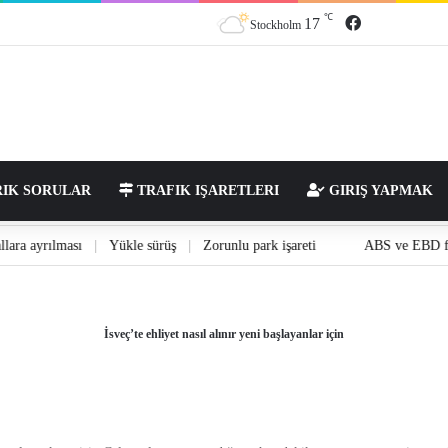
℃
Facebook
17
Stockholm
IK SORULAR
TRAFIK IŞARETLERI
GIRIŞ YAPMAK
ve dallara ayrılması
|
Yükle sürüş
|
Zorunlu park işareti
ABS ve EB
İsveç’te ehliyet nasıl alınır yeni başlayanlar için