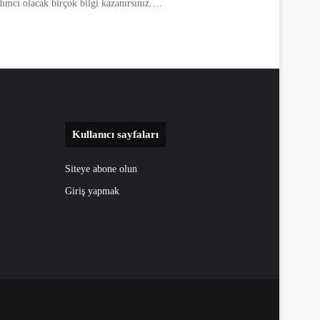
rdımcı olacak birçok bilgi kazanırsınız.…
Kullanıcı sayfaları
Siteye abone olun
Giriş yapmak