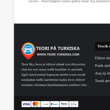
tavsiye : Hazırladığınız sınava gidene kadar boş zamanınız
Teorik 
Ehliyet al
Teori Sky, Isvec,te ehliyet almak icin ihtiyaciniz
Pratik sürü
olan her seyi sunar, trafik kurallari ve araclarla
Araç içi öz
ilgili tum konulari kapsayan dersler icerir, teorik
sorulardan trafik isaretlerine kadar, Isvec ehliyet
Teorik der
teorisine calismaya hazirlanmaniza yardimci olur.