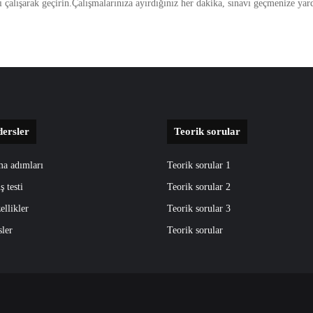
ı çalışarak geçirin.Çalışmalarınıza ayırdığınız her dakika, sınavı geçmenize ya
dersler
Teorik sorular
ma adımları
Teorik sorular 1
ş testi
Teorik sorular 2
ellikler
Teorik sorular 3
sler
Teorik sorular