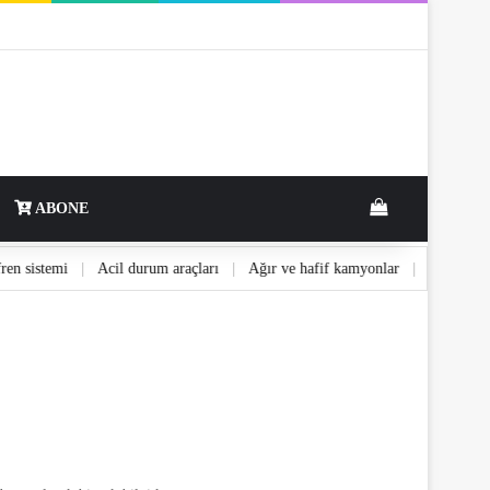
View your shop
ABONE
D fren sistemi
|
Acil durum araçları
|
Ağır ve hafif kamyonlar
|
Alanla