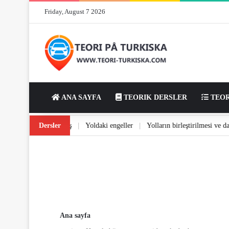
Friday, August 7 2026
ANA SAYFA
TEORIK DERSLER
TEOR
mı
|
Yolda dönüş ve dönüş
Dersler
|
Yoldaki engeller
|
Yolların birleştirilmesi 
Ana sayfa