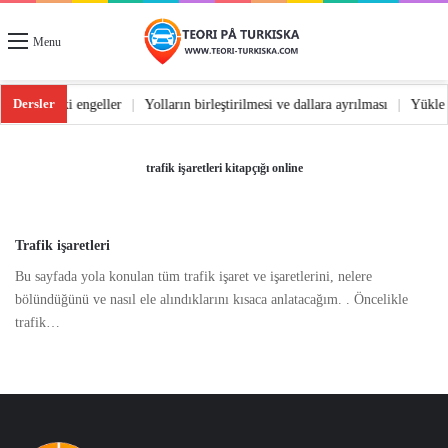
Menu
Dersler
nüş
|
Yoldaki engeller
|
Yolların birleştirilmesi ve dallara ayrılması
|
Yükl
trafik işaretleri kitapçığı online
Trafik işaretleri
Bu sayfada yola konulan tüm trafik işaret ve işaretlerini, nelere
bölündüğünü ve nasıl ele alındıklarını kısaca anlatacağım. . Öncelikle
trafik…