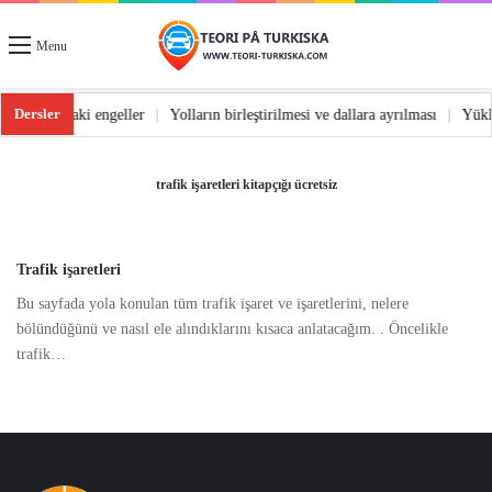
Menu
Dersler
dönüş
|
Yoldaki engeller
|
Yolların birleştirilmesi ve dallara ayrılması
|
Yü
trafik işaretleri kitapçığı ücretsiz
Trafik işaretleri
Bu sayfada yola konulan tüm trafik işaret ve işaretlerini, nelere
bölündüğünü ve nasıl ele alındıklarını kısaca anlatacağım. . Öncelikle
trafik…