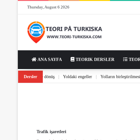
Thursday, August 6 2026
ANA SAYFA
TEORIK DERSLER
TEOR
ya bakımı
|
Yolda dönüş ve dönüş
Dersler
|
Yoldaki engeller
|
Yolların birleştir
Trafik işaretleri