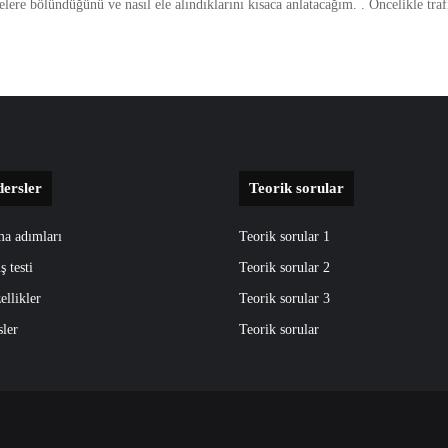
nelere bölündüğünü ve nasıl ele alındıklarını kısaca anlatacağım. . Öncelikle tr
dersler
Teorik sorular
ma adımları
Teorik sorular 1
ş testi
Teorik sorular 2
ellikler
Teorik sorular 3
sler
Teorik sorular