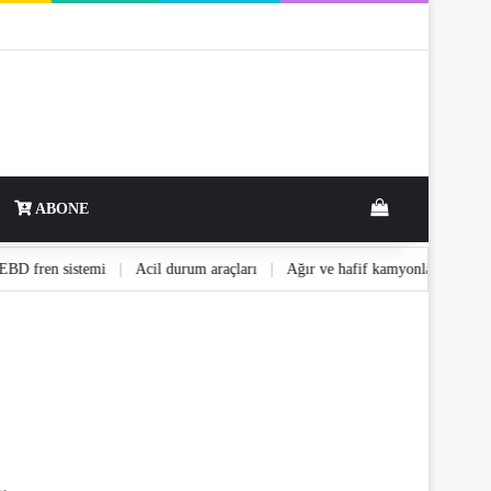
View your shop
ABONE
ve EBD fren sistemi
|
Acil durum araçları
|
Ağır ve hafif kamyonlar
|