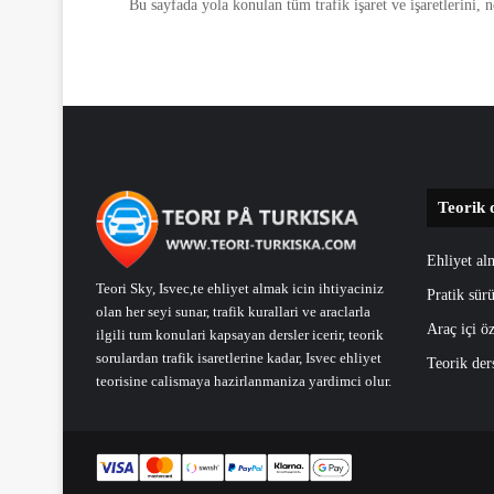
Bu sayfada yola konulan tüm trafik işaret ve işaretlerini, 
Teorik 
Ehliyet al
Teori Sky, Isvec,te ehliyet almak icin ihtiyaciniz
Pratik sürü
olan her seyi sunar, trafik kurallari ve araclarla
Araç içi öz
ilgili tum konulari kapsayan dersler icerir, teorik
sorulardan trafik isaretlerine kadar, Isvec ehliyet
Teorik der
teorisine calismaya hazirlanmaniza yardimci olur.