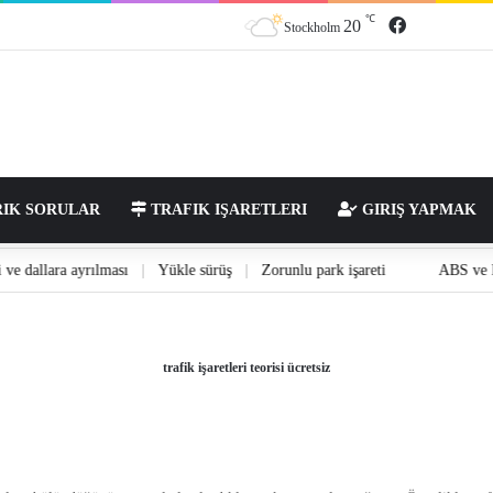
℃
Facebook
20
Stockholm
IK SORULAR
TRAFIK IŞARETLERI
GIRIŞ YAPMAK
ilmesi ve dallara ayrılması
|
Yükle sürüş
|
Zorunlu park işareti
ABS 
trafik işaretleri teorisi ücretsiz