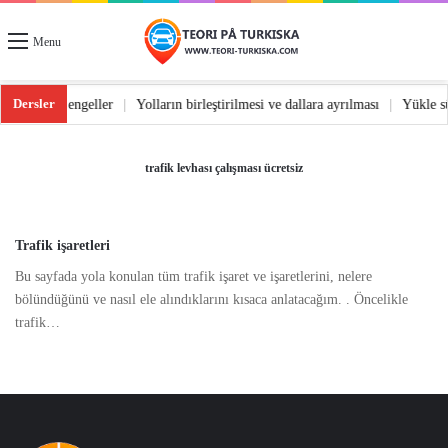
Menu
Dersler
ş
|
Yoldaki engeller
|
Yolların birleştirilmesi ve dallara ayrılması
|
Yükle 
trafik levhası çalışması ücretsiz
Trafik işaretleri
Bu sayfada yola konulan tüm trafik işaret ve işaretlerini, nelere
bölündüğünü ve nasıl ele alındıklarını kısaca anlatacağım. . Öncelikle
trafik…