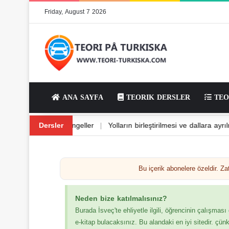
Friday, August 7 2026
ANA SAYFA
TEORIK DERSLER
TEO
 dönüş ve dönüş
Dersler
|
Yoldaki engeller
|
Yolların birleştirilmesi ve dall
Bu içerik abonelere özeldir. 
Neden bize katılmalısınız?
Burada İsveç'te ehliyetle ilgili, öğrencinin çalışması
e-kitap bulacaksınız. Bu alandaki en iyi sitedir. çün