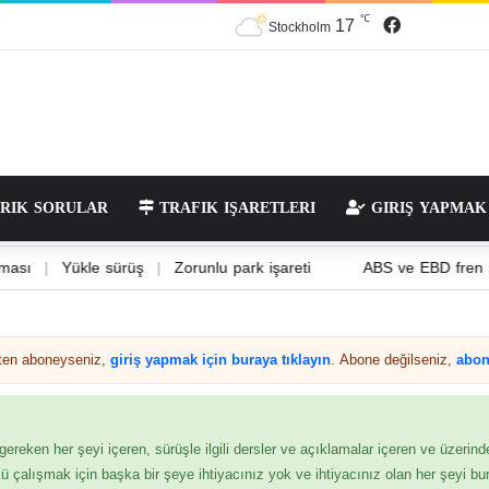
17
℃
Stockholm
RIK SORULAR
TRAFIK IŞARETLERI
GIRIŞ YAPMAK
ara ayrılması
|
Yükle sürüş
|
Zorunlu park işareti
ABS ve EB
Zaten aboneyseniz,
giriş yapmak için buraya tıklayın
. Abone değilseniz,
abon
 gereken her şeyi içeren, sürüşle ilgili dersler ve açıklamalar içeren ve üzerind
kü çalışmak için başka bir şeye ihtiyacınız yok ve ihtiyacınız olan her şeyi bur