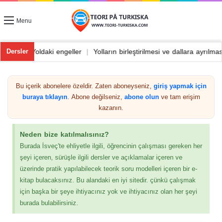
Menu
nüş ve dönüş
|
Yoldaki engeller
|
Yolların birleştirilmesi ve dallara 
Dersler
Bu içerik abonelere özeldir. Zaten aboneyseniz,
giriş yapmak için
buraya tıklayın
. Abone değilseniz,
abone olun
ve tam erişim
kazanın.
Neden bize katılmalısınız?
Burada İsveç'te ehliyetle ilgili, öğrencinin çalışması gereken her
şeyi içeren, sürüşle ilgili dersler ve açıklamalar içeren ve
üzerinde pratik yapılabilecek teorik soru modelleri içeren bir e-
kitap bulacaksınız. Bu alandaki en iyi sitedir. çünkü çalışmak
için başka bir şeye ihtiyacınız yok ve ihtiyacınız olan her şeyi
burada bulabilirsiniz.