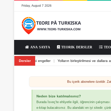
Friday, August 7 2026
ANA SAYFA
TEORIK DERSLER
TEO
lda dönüş ve dönüş
Dersler
|
Yoldaki engeller
|
Yolların birleştirilmesi ve 
Bu içerik abonelere özeldir. 
Neden bize katılmalısınız?
Burada İsveç'te ehliyetle ilgili, öğrencinin çalışması
e-kitap bulacaksınız. Bu alandaki en iyi sitedir. çün