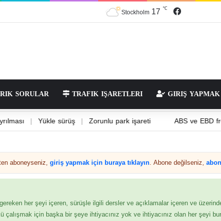
17
℃
Stockholm
RIK SORULAR
TRAFIK IŞARETLERI
GIRIŞ YAPMAK
dallara ayrılması
|
Yükle sürüş
|
Zorunlu park işareti
ABS ve
Zaten aboneyseniz,
giriş yapmak için buraya tıklayın
. Abone değilseniz,
abon
 gereken her şeyi içeren, sürüşle ilgili dersler ve açıklamalar içeren ve üzerind
kü çalışmak için başka bir şeye ihtiyacınız yok ve ihtiyacınız olan her şeyi bur