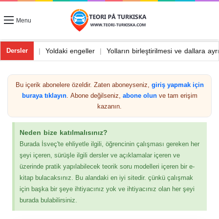
Menu
da dönüş ve dönüş
|
Yoldaki engeller
|
Yolların birleştirilmesi ve dal
Dersler
Bu içerik abonelere özeldir. Zaten aboneyseniz,
giriş yapmak için
buraya tıklayın
. Abone değilseniz,
abone olun
ve tam erişim
kazanın.
Neden bize katılmalısınız?
Burada İsveç'te ehliyetle ilgili, öğrencinin çalışması gereken her
şeyi içeren, sürüşle ilgili dersler ve açıklamalar içeren ve
üzerinde pratik yapılabilecek teorik soru modelleri içeren bir e-
kitap bulacaksınız. Bu alandaki en iyi sitedir. çünkü çalışmak
için başka bir şeye ihtiyacınız yok ve ihtiyacınız olan her şeyi
burada bulabilirsiniz.